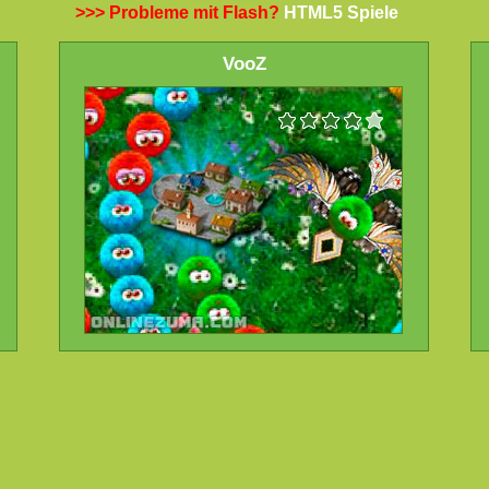
>>> Probleme mit Flash?
HTML5 Spiele
VooZ