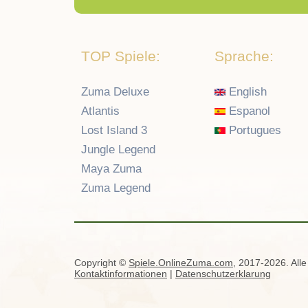
TOP Spiele:
Sprache:
Zuma Deluxe
English
Atlantis
Espanol
Lost Island 3
Portugues
Jungle Legend
Maya Zuma
Zuma Legend
Copyright ©
Spiele.OnlineZuma.com
, 2017-2026. Alle
Kontaktinformationen
|
Datenschutzerklarung