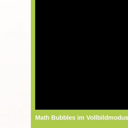
Math Bubbles im Vollbildmodu