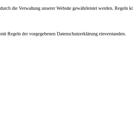
urch die Verwaltung unserer Website gewährleistet werden. Regeln kön
h mit Regeln der vorgegebenen Datenschutzerklärung einverstanden.