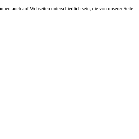
nen auch auf Webseiten unterschiedlich sein, die von unserer Seite