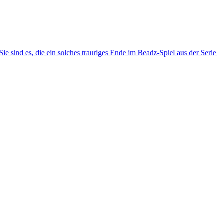
Sie sind es, die ein solches trauriges Ende im Beadz-Spiel aus der Se