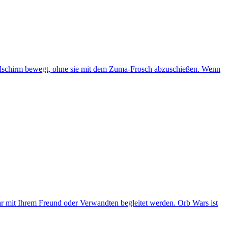
Bildschirm bewegt, ohne sie mit dem Zuma-Frosch abzuschießen. Wenn
ar mit Ihrem Freund oder Verwandten begleitet werden. Orb Wars ist