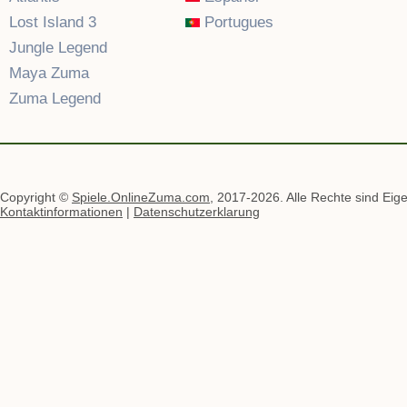
Lost Island 3
Portugues
Jungle Legend
Maya Zuma
Zuma Legend
Copyright ©
Spiele.OnlineZuma.com
, 2017-2026. Alle Rechte sind Eige
Kontaktinformationen
|
Datenschutzerklarung