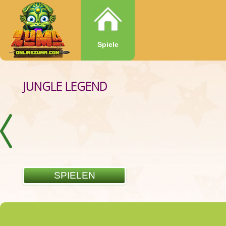
Spiele
JUNGLE LEGEND
SPIELEN