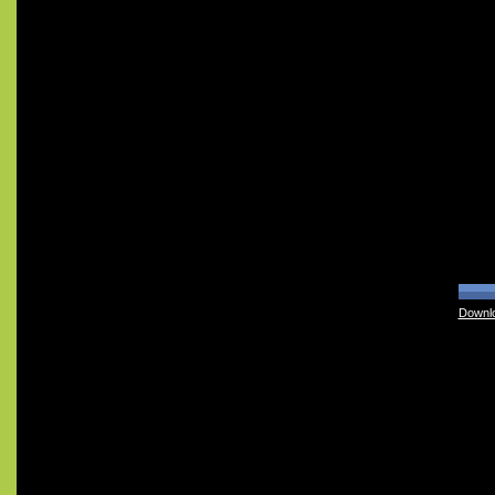
Downlo