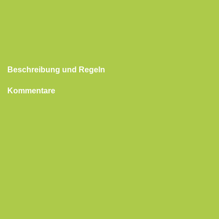
Beschreibung und Regeln
Kommentare