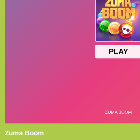
Zuma Boom