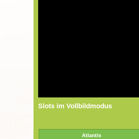
Slots im Vollbildmodus
Atlantis