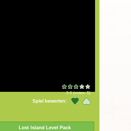
3.0
(votes:
5
)
Spiel bewerten:
Lost Island Level Pack